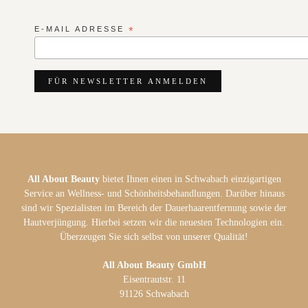
E-MAIL ADRESSE
*
All About Beauty
bietet Ihnen einen in Schwabach einzigartigen
Service an Wellness- und Schönheitsbehandlungen. Darüber hinaus
sind wir Spezialisten im Bereich der Dauerhaarentfernung sowie der
Hautverjüngung. Hierbei setzen wir die neuesten Technologien ein.
Überzeugen Sie sich selbst von unserer Qualität!
All About Beauty GmbH
Eisentrautstr. 11
91126 Schwabach