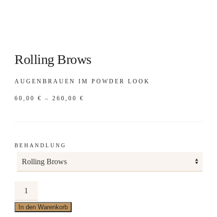
Rolling Brows
AUGENBRAUEN IM POWDER LOOK
PREISSPANNE:
60,00
€
–
260,00
€
60,00 €
BIS
260,00 €
BEHANDLUNG
Rolling
Brows
In den Warenkorb
Menge