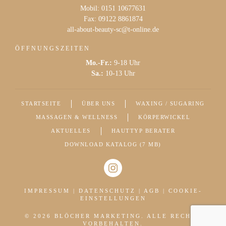
Mobil: 0151 10677631
Fax: 09122 8861874
all-about-beauty-sc@t-online.de
ÖFFNUNGSZEITEN
Mo.-Fr.:
9-18 Uhr
Sa.:
10-13 Uhr
STARTSEITE
ÜBER UNS
WAXING / SUGARING
MASSAGEN & WELLNESS
KÖRPERWICKEL
AKTUELLES
HAUTTYP BERATER
DOWNLOAD KATALOG (7 MB)
IMPRESSUM
|
DATENSCHUTZ
|
AGB
|
COOKIE-
EINSTELLUNGEN
©
2026
BLÖCHER MARKETING
. ALLE RECHTE
VORBEHALTEN.