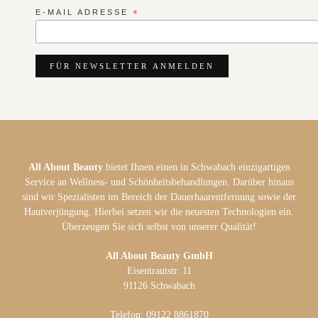
E-MAIL ADRESSE
*
All About Beauty
bietet Ihnen einen in Schwabach einzigartigen
Service an Wellness- und Schönheitsbehandlungen. Darüber hinaus
sind wir Spezialisten im Bereich der Dauerhaarentfernung sowie der
Hautverjüngung. Hierbei setzen wir die neuesten Technologien ein.
Überzeugen Sie sich selbst von unserer Qualität!
All About Beauty GmbH
Eisentrautstr. 11
91126 Schwabach
Telefon: 09122 8861870