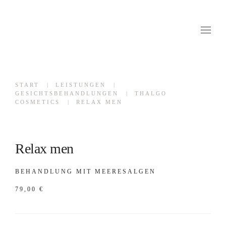
START
LEISTUNGEN
GESICHTSBEHANDLUNGEN
THALGO
COSMETICS
RELAX MEN
Relax men
BEHANDLUNG MIT MEERESALGEN
79,00
€