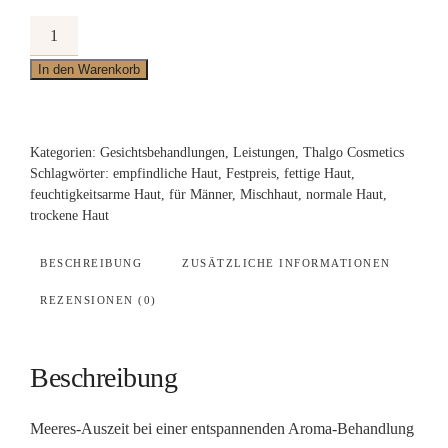
Relax
men
In den Warenkorb
Menge
Kategorien:
Gesichtsbehandlungen
,
Leistungen
,
Thalgo Cosmetics
Schlagwörter:
empfindliche Haut
,
Festpreis
,
fettige Haut
,
feuchtigkeitsarme Haut
,
für Männer
,
Mischhaut
,
normale Haut
,
trockene Haut
BESCHREIBUNG
ZUSÄTZLICHE INFORMATIONEN
REZENSIONEN (0)
Beschreibung
Meeres-Auszeit bei einer entspannenden Aroma-Behandlung