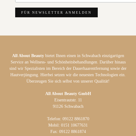
All About Beauty
bietet Ihnen einen in Schwabach einzigartigen
Service an Wellness- und Schönheitsbehandlungen. Darüber hinaus
sind wir Spezialisten im Bereich der Dauerhaarentfernung sowie der
Hautverjüngung. Hierbei setzen wir die neuesten Technologien ein.
Überzeugen Sie sich selbst von unserer Qualität!
All About Beauty GmbH
Eisentrautstr. 11
91126 Schwabach
Telefon: 09122 8861870
Mobil: 0151 10677631
Fax: 09122 8861874