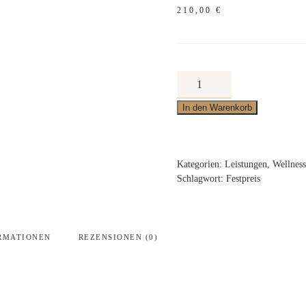
210,00
€
Kräuter-
Sinfonie
In den Warenkorb
Menge
Kategorien:
Leistungen
,
Wellness
Schlagwort:
Festpreis
RMATIONEN
REZENSIONEN (0)