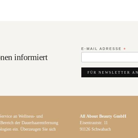
E-MAIL ADRESSE
*
nen informiert
Service an Wellness- und
All About Beauty GmbH
 Bereich der Dauerhaarentfernung
Eisentrautstr. 11
logien ein. Überzeugen Sie sich
91126 Schwabach