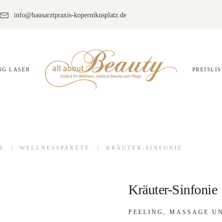
info@hausarztpraxis-kopernikusplatz.de
G LASER
PREISLI
S
WELLNESSPAKETE
KRÄUTER-SINFONIE
Kräuter-Sinfonie
PEELING, MASSAGE U