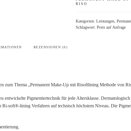
RISO
Kategorien:
Leistungen
,
Permane
Schlagwort:
Preis auf Anfrage
RMATIONEN
REZENSIONEN (0)
agen zum Thema „Permanent Make-Up mit Risoftlining Methode von Ri
entwickelte Pigmentiertechnik für jede Altersklasse. Dermatologisch g
em Ri-soft®-lining Verfahren auf technisch höchstem Niveau. Die Pigme
mentierung.