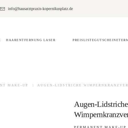
info@hausarztpraxis-kopernikusplatz.de
HAARENTFERNUNG LASER
PREISLISTE
GUTSCHEINE
TER
NT MAKE-UP
AUGEN-LIDSTRICHE WIMPERNKRANZVE
Augen-Lidstriche
Wimpernkranzver
PERMANENT MAKE-UP 