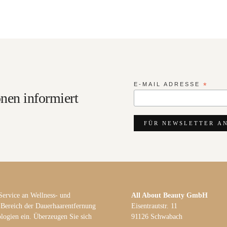
E-MAIL ADRESSE
*
nen informiert
Service an Wellness- und
All About Beauty GmbH
 Bereich der Dauerhaarentfernung
Eisentrautstr. 11
logien ein. Überzeugen Sie sich
91126 Schwabach