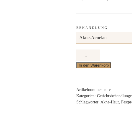
89,00
BIS
237,0
BEHANDLUNG
Akne-
Acnelan
In den Warenkorb
Menge
Artikelnummer:
n. v.
Kategorien:
Gesichtsbehandlunge
Schlagwörter:
Akne-Haut
,
Festpr