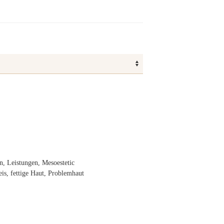
 €
0 €
n
,
Leistungen
,
Mesoestetic
eis
,
fettige Haut
,
Problemhaut