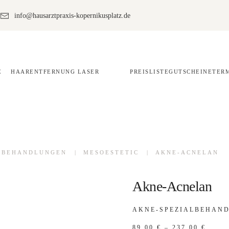
info@hausarztpraxis-kopernikusplatz.de
HAARENTFERNUNG LASER
PREISLISTE
GUTSCHEINE
TER
SBEHANDLUNGEN
MESOESTETIC
AKNE-ACNELAN
Akne-Acnelan
AKNE-SPEZIALBEHAN
PREI
89,00
€
–
237,00
€