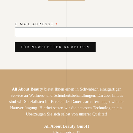
E-MAIL ADRESSE
*
All About Beauty
bietet Ihnen einen in Schwabach einzigartigen
Service an Wellness- und Schönheitsbehandlungen. Darüber hinaus
sind wir Spezialisten im Bereich der Dauerhaarentfernung sowie der
Hautverjüngung. Hierbei setzen wir die neuesten Technologien ein.
Überzeugen Sie sich selbst von unserer Qualität!
All About Beauty GmbH
Eisentrautstr. 11