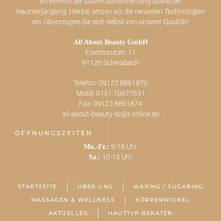
im Bereich der Dauerhaarentfernung sowie der
Hautverjüngung. Hierbei setzen wir die neuesten Technologien
ein. Überzeugen Sie sich selbst von unserer Qualität!
All About Beauty GmbH
Eisentrautstr. 11
91126 Schwabach
Telefon: 09122 8861870
Mobil: 0151 10677631
Fax: 09122 8861874
all-about-beauty-sc@t-online.de
ÖFFNUNGSZEITEN
9-18 Uhr
Mo.-Fr.:
10-13 Uhr
Sa.:
STARTSEITE
ÜBER UNS
WAXING / SUGARING
MASSAGEN & WELLNESS
KÖRPERWICKEL
AKTUELLES
HAUTTYP BERATER